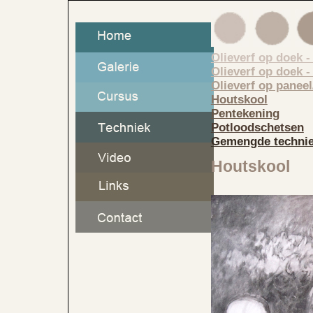
Olieverf op doek -
Olieverf op doek 
Olieverf op panee
Houtskool
Pentekening
Potloodschetsen
Gemengde techni
Houtskool